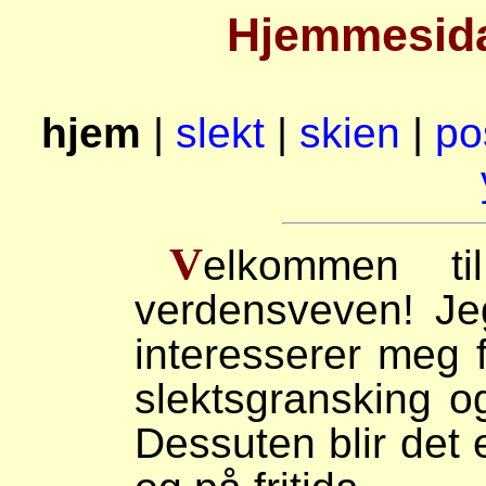
Hjemmesida 
hjem
|
slekt
|
skien
|
po
V
elkommen ti
verdensveven! Je
interesserer meg fo
slektsgransking o
Dessuten blir det 